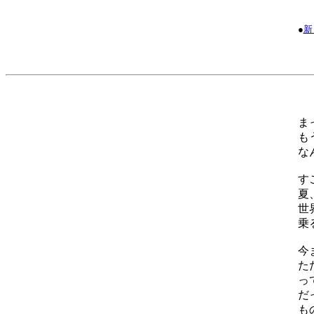
●
新
ま
も
な
す
夏
世
乗
今
た
っ
だ
も