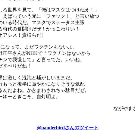
しろ世界を見て、「俺はマスクはつけねえ！」
、えばっていう兄に「ファック！」と言い放つ
のいる時代だ。マスクでステータス主張
る時代の幕開けだぜ！かっこわりい！
オアシス！貴様らだ!
月になって、まだワクチンもないよ。
野正平さんがNHKで「ワクチンはないから
チンで我慢して」と言ってた。いいね、
だすべりだね！
界は激しく混沌と騒がしいままだ。
分もっと後半に賑やかになりそうな気配
るんだよね。かきまわされちゃ駄目だぜ。
ーゆーときこそ、自灯明よ。
ながやま
@panderbirdさんのツイート