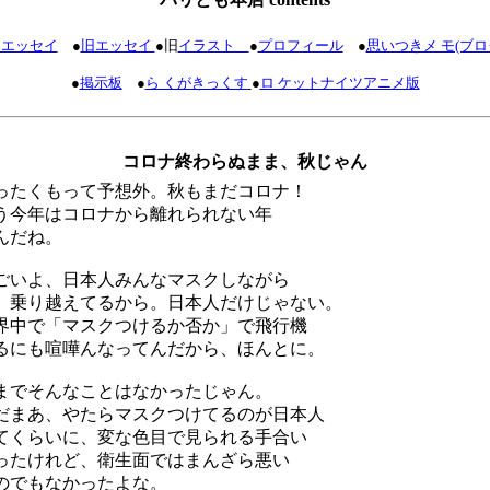
 エッセイ
●
旧エッセイ
●旧
イラスト
●
プロフィール
●
思いつきメ モ(ブ
●
掲示板
●
ら くがきっくす
●
ロ ケットナイツアニメ版
コロナ終わらぬまま、秋じゃん
ったくもって予想外。秋もまだコロナ！
う今年はコロナから離れられない年
んだね。
ごいよ、日本人みんなマスクしながら
、乗り越えてるから。日本人だけじゃない。
界中で「マスクつけるか否か」で飛行機
るにも喧嘩んなってんだから、ほんとに。
までそんなことはなかったじゃん。
だまあ、やたらマスクつけてるのが日本人
てくらいに、変な色目で見られる手合い
ったけれど、衛生面ではまんざら悪い
のでもなかったよな。