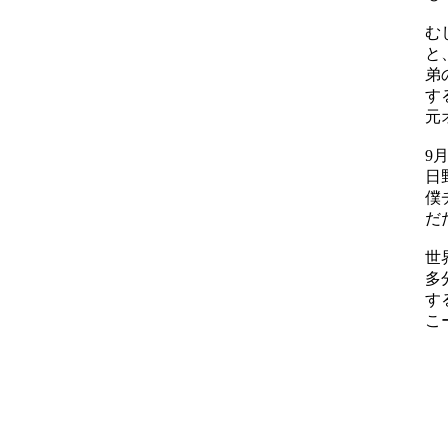
む
と
弟
す
元
9
日
僕
だ
世
多
す
こ